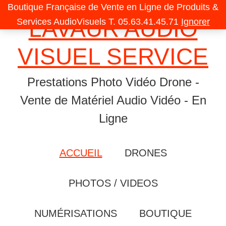
Skip
Skip
Skip
Boutique Française de Vente en Ligne de Produits &
LAVAUR AUDIO
to
to
to
Services AudioVisuels T. 05.63.41.45.71
Ignorer
primary
content
primary
VISUEL SERVICE
navigation
sidebar
Prestations Photo Vidéo Drone -
Vente de Matériel Audio Vidéo - En
Ligne
ACCUEIL
DRONES
PHOTOS / VIDEOS
NUMÉRISATIONS
BOUTIQUE