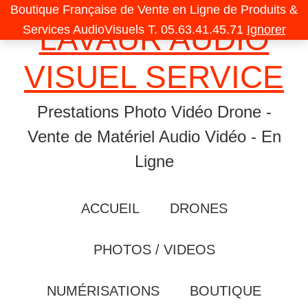
Skip
Skip
Skip
Boutique Française de Vente en Ligne de Produits &
LAVAUR AUDIO
to
to
to
Services AudioVisuels T. 05.63.41.45.71
Ignorer
primary
content
primary
VISUEL SERVICE
navigation
sidebar
Prestations Photo Vidéo Drone -
Vente de Matériel Audio Vidéo - En
Ligne
ACCUEIL
DRONES
PHOTOS / VIDEOS
NUMÉRISATIONS
BOUTIQUE