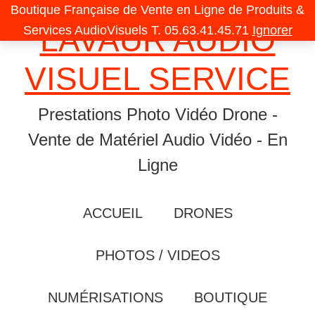
Skip
Skip
Skip
Boutique Française de Vente en Ligne de Produits &
LAVAUR AUDIO
to
to
to
Services AudioVisuels T. 05.63.41.45.71
Ignorer
primary
content
primary
VISUEL SERVICE
navigation
sidebar
Prestations Photo Vidéo Drone -
Vente de Matériel Audio Vidéo - En
Ligne
ACCUEIL
DRONES
PHOTOS / VIDEOS
NUMÉRISATIONS
BOUTIQUE